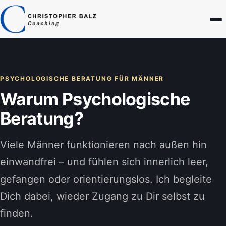
PSYCHOLOGISCHE BERATUNG FÜR MÄNNER
Warum Psychologische
Beratung?
Beratung für Männer
Viele Männer funktionieren nach außen hin
Selbstbewusstsein & Selbstzweifel
einwandfrei – und fühlen sich innerlich leer,
Unzufriedenheit & Neuorientierung
gefangen oder orientierungslos. Ich begleite
Leistungsdruck & Stress
Dich dabei, wieder Zugang zu Dir selbst zu
finden.
Beziehung, Dating & Rolle